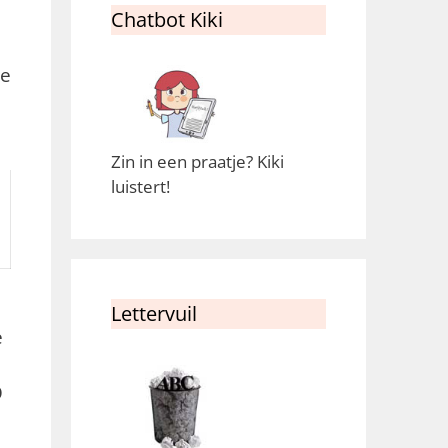
Chatbot Kiki
de
Zin in een praatje? Kiki
luistert!
Lettervuil
e
D