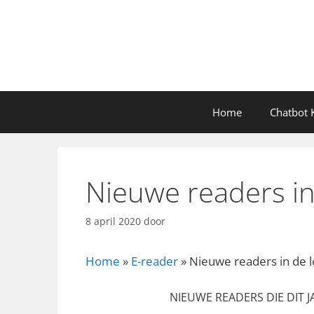
Ga
naar
de
inhoud
Home
Chatbot K
Nieuwe readers in
8 april 2020
door
Home
»
E-reader
»
Nieuwe readers in de l
NIEUWE READERS DIE DIT