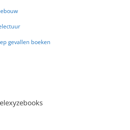
idebouw
electuur
oep gevallen boeken
elexyzebooks