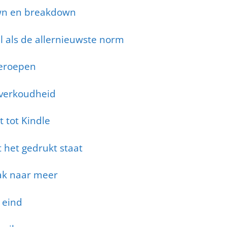
own en breakdown
l als de allernieuwste norm
beroepen
 verkoudheid
t tot Kindle
 het gedrukt staat
ak naar meer
 eind