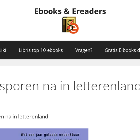
Ebooks & Ereaders
iki
Libris top 10 ebooks
Vragen?
Gratis E-books
 sporen na in letterenlan
n na in letterenland