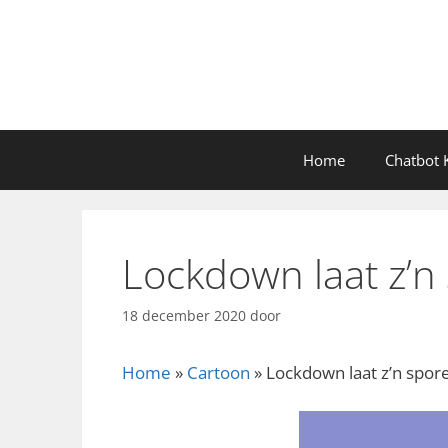
Ga
naar
de
inhoud
Home
Chatbot K
Lockdown laat z’n
18 december 2020
door
Home
»
Cartoon
»
Lockdown laat z’n spore