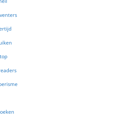
heil
dventers
rtijd
uiken
ptop
readers
toerisme
boeken