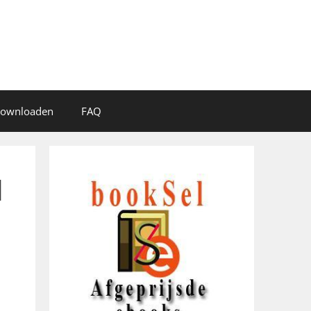
 downloaden
FAQ
d