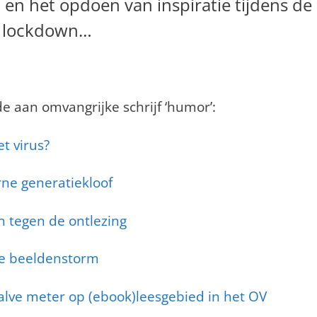
 en het opdoen van inspiratie tijdens de
lockdown…
e aan omvangrijke schrijf ‘humor’:
t virus?
ne generatiekloof
n tegen de ontlezing
we beeldenstorm
alve meter op (ebook)leesgebied in het OV