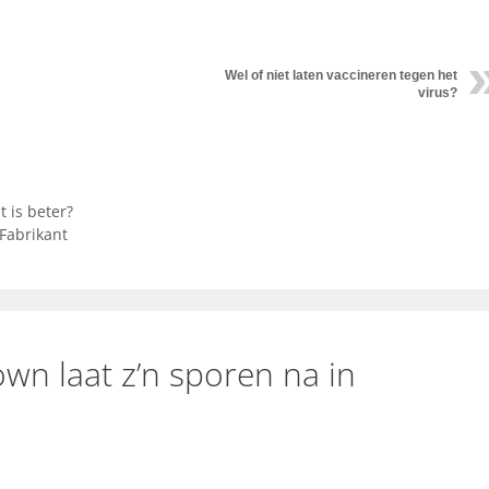
Wel of niet laten vaccineren tegen het
virus?
 is beter?
Fabrikant
wn laat z’n sporen na in