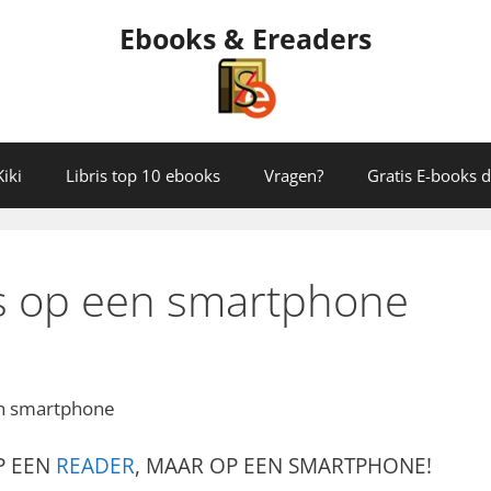
Ebooks & Ereaders
iki
Libris top 10 ebooks
Vragen?
Gratis E-books
s op een smartphone
en smartphone
P EEN
READER
, MAAR OP EEN SMARTPHONE!