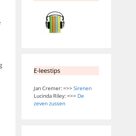
e
g
E-leestips
Jan Cremer: =>>
Sirenen
Lucinda Riley: =>>
De
zeven zussen