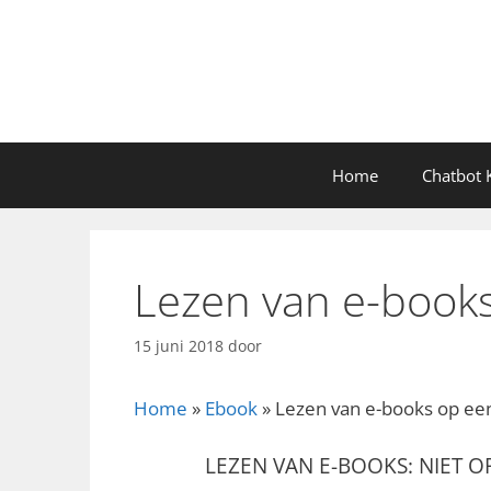
Ga
naar
de
inhoud
Home
Chatbot K
Lezen van e-book
15 juni 2018
door
Home
»
Ebook
»
Lezen van e-books op e
LEZEN VAN E-BOOKS: NIET O