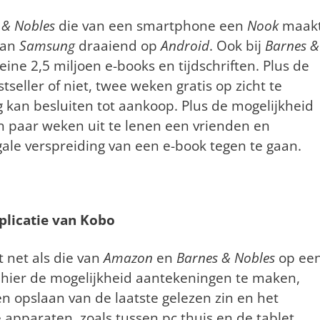
 & Nobles
die van een smartphone een
Nook
maakt
van
Samsung
draaiend op
Android
. Ook bij
Barnes &
ine 2,5 miljoen e-books en tijdschriften. Plus de
eller of niet, twee weken gratis op zicht te
g kan besluiten tot aankoop. Plus de mogelijkheid
 paar weken uit te lenen een vrienden en
gale verspreiding van een e-book tegen te gaan.
plicatie van Kobo
 net als die van
Amazon
en
Barnes & Nobles
op ee
hier de mogelijkheid aantekeningen te maken,
n opslaan van de laatste gelezen zin en het
 apparaten, zoals tussen pc thuis en de tablet.