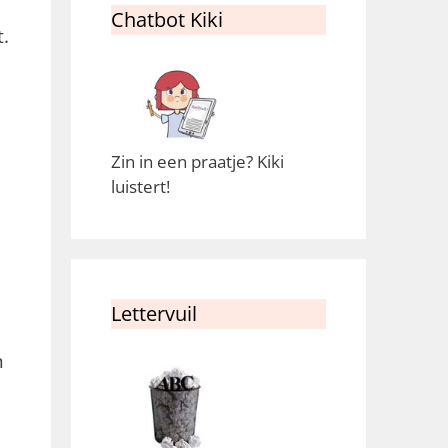
Chatbot Kiki
.
Zin in een praatje? Kiki
luistert!
Lettervuil
n