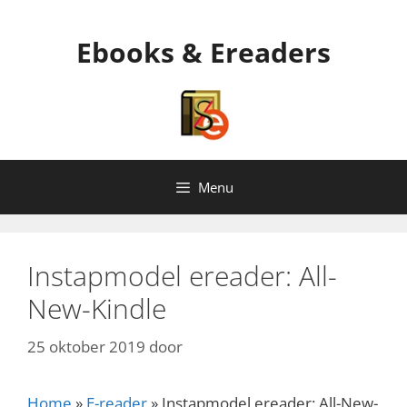
Ga
naar
Ebooks & Ereaders
de
inhoud
Menu
Instapmodel ereader: All-
New-Kindle
25 oktober 2019
door
Home
»
E-reader
»
Instapmodel ereader: All-New-