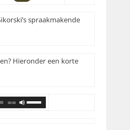
 Sikorski’s spraakmakende
en? Hieronder een korte
G
00:00
e
b
r
u