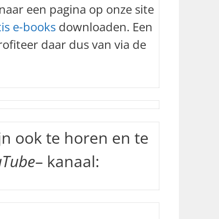
m
naar een pagina op onze site
e
tis e-books
downloaden. Een
t
e
ofiteer daar dus van via de
v
e
r
h
o
g
e
jn ook te horen en te
n
o
uTube
– kanaal:
f
t
e
v
e