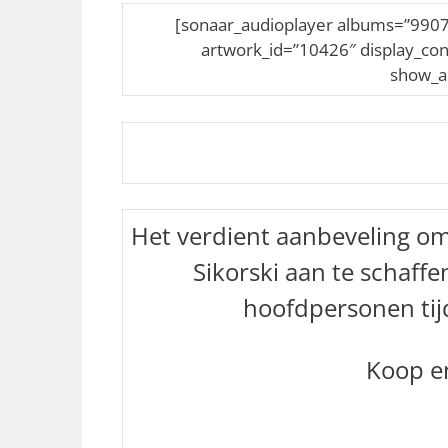
[sonaar_audioplayer albums=”9907
artwork_id=”10426″ display_con
show_al
Het verdient aanbeveling o
Sikorski aan te schaff
hoofdpersonen tij
Koop en