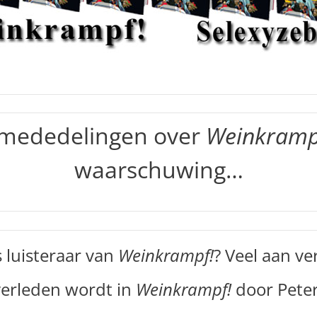
 mededelingen over
Weinkramp
waarschuwing…
 luisteraar van
Weinkrampf!
? Veel aan v
verleden wordt in
Weinkrampf!
door Peter