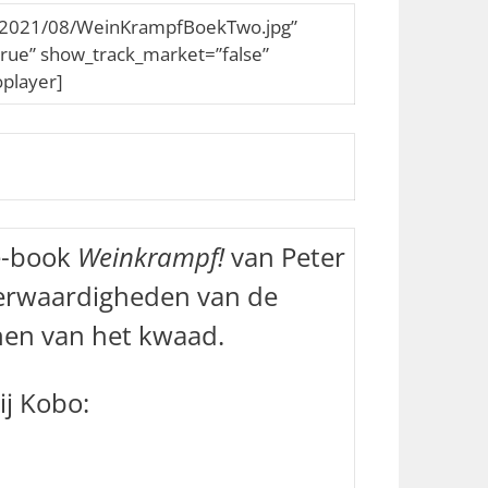
i
ds/2021/08/WeinKrampfBoekTwo.jpg”
k
true” show_track_market=”false”
O
oplayer]
m
h
o
o
g
/
 e-book
Weinkrampf!
van Peter
O
ederwaardigheden van de
m
l
nnen van het kwaad.
a
a
ij Kobo:
g
p
i
j