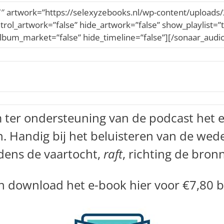
″ artwork=”https://selexyzebooks.nl/wp-content/uploa
trol_artwork=”false” hide_artwork=”false” show_playlist=”
bum_market=”false” hide_timeline=”false”][/sonaar_audi
m ter ondersteuning van de podcast het
en. Handig bij het beluisteren van de w
dens de vaartocht,
raft
, richting de bro
 download het e-book hier voor €7,80 b